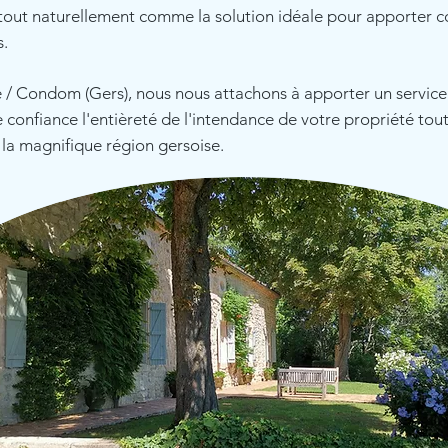
tout naturellement comme la solution idéale pour apporter co
s.
e / Condom (Gers), nous nous attachons à apporter un servic
confiance l'entièreté de l'intendance de votre propriété tout
la magnifique région gersoise.